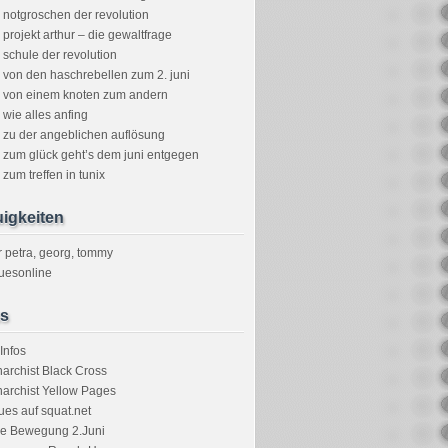
notgroschen der revolution
projekt arthur – die gewaltfrage
schule der revolution
von den haschrebellen zum 2. juni
von einem knoten zum andern
wie alles anfing
zu der angeblichen auflösung
zum glück geht’s dem juni entgegen
zum treffen in tunix
igkeiten
r petra, georg, tommy
uesonline
ks
Infos
archist Black Cross
archist Yellow Pages
ues auf squat.net
ie Bewegung 2.Juni