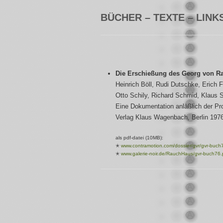
BÜCHER – TEXTE – LINK
Die Erschießung des Georg von R
Heinrich Böll, Rudi Dutschke, Erich
Otto Schily, Richard Schmid, Klaus 
Eine Dokumentation anläßlich der 
Verlag Klaus Wagenbach, Berlin 197
als pdf-datei (10MB):
✭
www.contramotion.com/dossier/gvr/gvr-buch
✭
www.galerie-noir.de/RauchHaus/gvr-buch76.