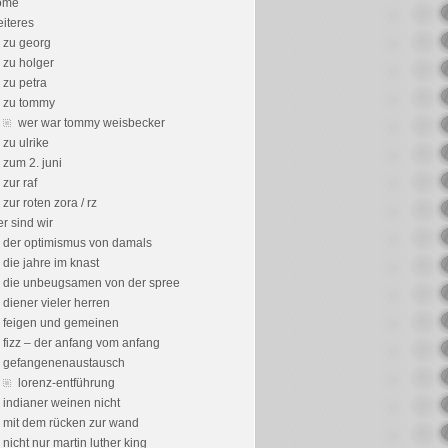
ome
iteres
zu georg
zu holger
zu petra
zu tommy
wer war tommy weisbecker
zu ulrike
zum 2. juni
zur raf
zur roten zora / rz
r sind wir
der optimismus von damals
die jahre im knast
die unbeugsamen von der spree
diener vieler herren
feigen und gemeinen
fizz – der anfang vom anfang
gefangenenaustausch
lorenz-entführung
indianer weinen nicht
mit dem rücken zur wand
nicht nur martin luther king