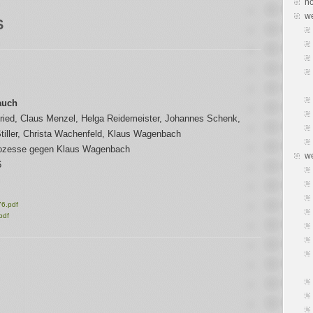
h
we
S
auch
 Fried, Claus Menzel, Helga Reidemeister, Johannes Schenk,
Stiller, Christa Wachenfeld, Klaus Wagenbach
Prozesse gegen Klaus Wagenbach
we
6
76.pdf
pdf