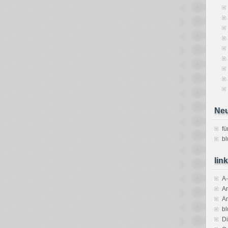
Neu
fü
bl
lin
A-
An
An
bl
D