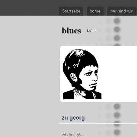
Startseite
home
wer sind wir
blues
berlin
zu georg
seite in arbeit…