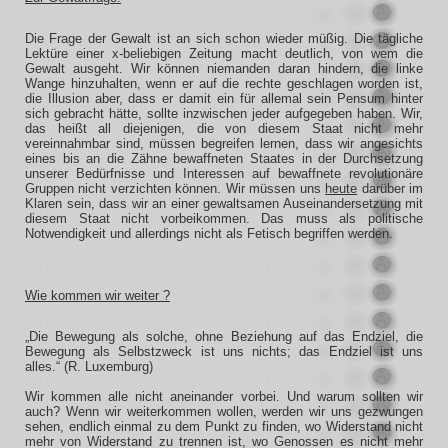
Die Frage der Gewalt ist an sich schon wieder müßig. Die tägliche
Lektüre einer x-beliebigen Zeitung macht deutlich, von wem die
Gewalt ausgeht. Wir können niemanden daran hindern, die linke
Wange hinzuhalten, wenn er auf die rechte geschlagen worden ist,
die Illusion aber, dass er damit ein für allemal sein Pensum hinter
sich gebracht hätte, sollte inzwischen jeder aufgegeben haben. Wir,
das heißt all diejenigen, die von diesem Staat nicht mehr
vereinnahmbar sind, müssen begreifen lernen, dass wir angesichts
eines bis an die Zähne bewaffneten Staates in der Durchsetzung
unserer Bedürfnisse und Interessen auf bewaffnete revolutionäre
Gruppen nicht verzichten können. Wir müssen uns
heute
darüber im
Klaren sein, dass wir an einer gewaltsamen Auseinandersetzung mit
diesem Staat nicht vorbeikommen. Das muss als politische
Notwendigkeit und allerdings nicht als Fetisch begriffen werden.
Wie kommen wir weiter ?
„Die Bewegung als solche, ohne Beziehung auf das Endziel, die
Bewegung als Selbstzweck ist uns nichts; das Endziel ist uns
alles.“ (R. Luxemburg)
Wir kommen alle nicht aneinander vorbei. Und warum sollten wir
auch? Wenn wir weiterkommen wollen, werden wir uns gezwungen
sehen, endlich einmal zu dem Punkt zu finden, wo Widerstand nicht
mehr von Widerstand zu trennen ist, wo Genossen es nicht mehr