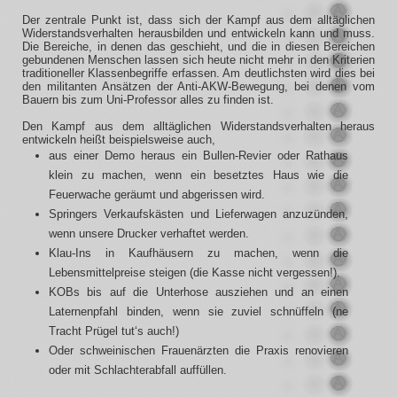
Der zentrale Punkt ist, dass sich der Kampf aus dem alltäglichen
Widerstandsverhalten herausbilden und entwickeln kann und muss.
Die Bereiche, in denen das geschieht, und die in diesen Bereichen
gebundenen Menschen lassen sich heute nicht mehr in den Kriterien
traditioneller Klassenbegriffe erfassen. Am deutlichsten wird dies bei
den militanten Ansätzen der Anti-AKW-Bewegung, bei denen vom
Bauern bis zum Uni-Professor alles zu finden ist.
Den Kampf aus dem alltäglichen Widerstandsverhalten heraus
entwickeln heißt beispielsweise auch,
aus einer Demo heraus ein Bullen-Revier oder Rathaus
klein zu machen, wenn ein besetztes Haus wie die
Feuerwache geräumt und abgerissen wird.
Springers Verkaufskästen und Lieferwagen anzuzünden,
wenn unsere Drucker verhaftet werden.
Klau-Ins in Kaufhäusern zu machen, wenn die
Lebensmittelpreise steigen (die Kasse nicht vergessen!).
KOBs bis auf die Unterhose ausziehen und an einen
Laternenpfahl binden, wenn sie zuviel schnüffeln (ne
Tracht Prügel tut‘s auch!)
Oder schweinischen Frauenärzten die Praxis renovieren
oder mit Schlachterabfall auffüllen.