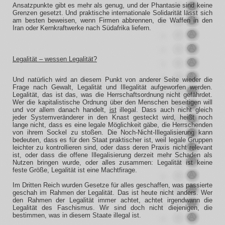
Ansatzpunkte gibt es mehr als genug, und der Phantasie sind keine
Grenzen gesetzt. Und praktische internationale Solidarität lässt sich
am besten beweisen, wenn Firmen abbrennen, die Waffen in den
Iran oder Kernkraftwerke nach Südafrika liefern.
Legalität – wessen Legalität?
Und natürlich wird an diesem Punkt von anderer Seite wieder die
Frage nach Gewalt, Legalität und Illegalität aufgeworfen werden.
Legalität, das ist das, was die Herrschaftsordnung nicht gefährdet.
Wer die kapitalistische Ordnung über den Menschen beseitigen will
und vor allem danach handelt,
ist
illegal. Dass auch nicht gleich
jeder Systemveränderer in den Knast gesteckt wird, heißt noch
lange nicht, dass es eine legale Möglichkeit gäbe, die Herrschenden
von ihrem Sockel zu stoßen. Die Noch-Nicht-Illegalisierung kann
bedeuten, dass es für den Staat praktischer ist, weil legale Gruppen
leichter zu kontrollieren sind, oder dass deren Praxis nicht relevant
ist, oder dass die offene Illegalisierung derzeit mehr Schaden als
Nutzen bringen wurde, oder alles zusammen: Legalität ist keine
feste Größe, Legalität ist eine Machtfirage.
Im Dritten Reich wurden Gesetze für alles geschaffen, was passierte
geschah im Rahmen der Legalität. Das ist heute nicht anders. Wer
den Rahmen der Legalität immer achtet, achtet irgendwann die
Legalität des Faschismus. Wir sind doch nicht diejenigen, die
bestimmen, was in diesem Staate illegal ist.