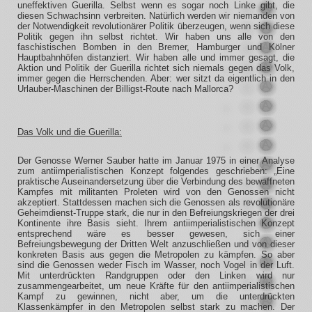
uneffektiven Guerilla. Selbst wenn es sogar noch Linke gibt, die
diesen Schwachsinn verbreiten. Natürlich werden wir niemanden von
der Notwendigkeit revolutionärer Politik überzeugen, wenn sich diese
Politik gegen ihn selbst richtet. Wir haben uns alle von den
faschistischen Bomben in den Bremer, Hamburger und Kölner
Hauptbahnhöfen distanziert. Wir haben alle und immer gesagt, die
Aktion und Politik der Guerilla richtet sich niemals gegen das Volk,
immer gegen die Herrschenden. Aber: wer sitzt da eigentlich in den
Urlauber-Maschinen der Billigst-Route nach Mallorca?
Das Volk und die Guerilla:
Der Genosse Werner Sauber hatte im Januar 1975 in einer Analyse
zum antiimperialistischen Konzept folgendes geschrieben: „Eine
praktische Auseinandersetzung über die Verbindung des bewaffneten
Kampfes mit militanten Proleten wird von den Genossen nicht
akzeptiert. Stattdessen machen sich die Genossen als revolutionäre
Geheimdienst-Truppe stark, die nur in den Befreiungskriegen der drei
Kontinente ihre Basis sieht. Ihrem antiimperialistischen Konzept
entsprechend wäre es besser gewesen, sich einer
Befreiungsbewegung der Dritten Welt anzuschließen und von dieser
konkreten Basis aus gegen die Metropolen zu kämpfen. So aber
sind die Genossen weder Fisch im Wasser, noch Vogel in der Luft.
Mit unterdrückten Randgruppen oder den Linken wird nur
zusammengearbeitet, um neue Kräfte für den antiimperialistischen
Kampf zu gewinnen, nicht aber, um die unterdrückten
Klassenkämpfer in den Metropolen selbst stark zu machen. Der