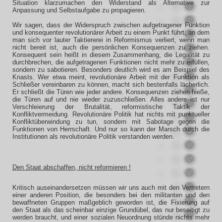
Situation klarzumachen den Widerstand als Alternative zur
Anpassung und Selbstaufgabe zu propagieren.
Wir sagen, dass der Widerspruch zwischen aufgetragener Funktion
und konsequenter revolutionärer Arbeit zu einem Punkt führt, an dem
man sich vor lauter Taktiererei in Reformismus verliert, wenn man
nicht bereit ist, auch die persönlichen Konsequenzen zu ziehen.
Konsequent sein heißt in diesem Zusammenhang, die Legalität zu
durchbrechen, die aufgetragenen Funktionen nicht mehr zu erfüllen,
sondern zu sabotieren. Besonders deutlich wird es am Beispiel des
Knasts. Wer etwa meint, revolutionäre Arbeit mit der Funktion als
Schließer vereinbaren zu können, macht sich bestenfalls lächerlich.
Er schließt die Türen wie jeder andere. Konsequenzen ziehen hieße,
die Türen auf und nie wieder zuzuschließen. Alles andere ist nur
Verschleierung der Brutalität, reformistische Taktik der
Konfliktvermeidung. Revolutionäre Politik hat nichts mit punktueller
Konfliktüberwindung zu tun, sondern mit Sabotage gegen die
Funktionen von Herrschaft. Und nur so kann der Marsch durch die
Institutionen als revolutionäre Politik verstanden werden.
Den Staat abschaffen, nicht reformieren !
Kritisch auseinandersetzen müssen wir uns auch mit den Vertretern
einer anderen Position, die besonders bei den militanten und den
bewaffneten Gruppen maßgeblich geworden ist, die Fixierung auf
den Staat als das scheinbar einzige Grundübel, das nur beseitigt zu
werden braucht, und einer sozialen Neuordnung stünde nichts mehr