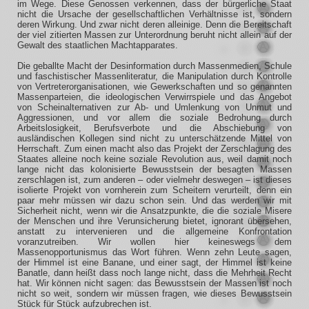
im Wege. Diese Genossen verkennen, dass der bürgerliche Staat
nicht die Ursache der gesellschaftlichen Verhältnisse ist, sondern
deren Wirkung. Und zwar nicht deren alleinige. Denn die Bereitschaft
der viel zitierten Massen zur Unterordnung beruht nicht allein auf der
Gewalt des staatlichen Machtapparates.
Die geballte Macht der Desinformation durch Massenmedien, Schule
und faschistischer Massenliteratur, die Manipulation durch Kontrolle
von Vertreterorganisationen, wie Gewerkschaften und so genannten
Massenparteien, die ideologischen Verwirrspiele und das Angebot
von Scheinalternativen zur Ab- und Umlenkung von Unmut und
Aggressionen, und vor allem die soziale Bedrohung durch
Arbeitslosigkeit, Berufsverbote und die Abschiebung von
ausländischen Kollegen sind nicht zu unterschätzende Mittel von
Herrschaft. Zum einen macht also das Projekt der Zerschlagung des
Staates alleine noch keine soziale Revolution aus, weil damit noch
lange nicht das kolonisierte Bewusstsein der besagten Massen
zerschlagen ist, zum anderen – oder vielmehr deswegen – ist dieses
isolierte Projekt von vornherein zum Scheitern verurteilt, denn ein
paar mehr müssen wir dazu schon sein. Und das werden wir mit
Sicherheit nicht, wenn wir die Ansatzpunkte, die die soziale Misere
der Menschen und ihre Verunsicherung bietet, ignorant übersehen,
anstatt zu intervenieren und die allgemeine Konfrontation
voranzutreiben. Wir wollen hier keineswegs dem
Massenopportunismus das Wort führen. Wenn zehn Leute sagen,
der Himmel ist eine Banane, und einer sagt, der Himmel ist keine
Banatle, dann heißt dass noch lange nicht, dass die Mehrheit Recht
hat. Wir können nicht sagen: das Bewusstsein der Massen ist noch
nicht so weit, sondern wir müssen fragen, wie dieses Bewusstsein
Stück für Stück aufzubrechen ist.