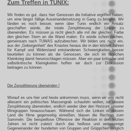
Zum Treffen in TUNIX:
Wir finden es gut, dass hier Genossen die Initiative ergriffen haben,
um eine längst fällige Auseinandersetzung in Gang zu bringen. Wir
fänden es noch besser, wenn über Tunix endlich ein Ansatz
geschaffen würde, die totale Zersplitterung der Linken zu
überwinden. Es müssen ja nicht gleich alle mit der gleichen Farbe
den gleichen Stern an die Wand malen. Es würde schon reichen,
gemeinsam nach TUWAS aufzubrechen. Wir bilden uns nicht ein,
aus der „Geborgenheit“ des Knastes heraus die in den letzten Jahren
für Kampf und Widerstand entstandenen Schwierigkeiten besser
beurteilen zu können als die Genossen, die sich im täglichen
Kleinkrieg damit herumschlagen müssen. Aber ein paar kritische und
selbstkritische Kleinigkeiten hoffen wir doch zur Diskussion
beitragen zu können.
Die Zersplitterung überwinden !
Worauf es uns hier und heute ankommen muss, wenn wir uns nicht
allesamt ein politisches Massengrab schaufeln wollen, ist unsere
Zersplitterung überwinden, endlich wieder über den Horizont unserer
Minigruppen hinausschauen. Während sich die Linken in diesem
Land die Hirne gegenseitig einreißen, blasen die Rechten zum
Sammeln. Die beispiellose Offensive der Reaktion in den letzten
Jahren ist nicht zuletzt durch das heillose und widersinnige
Gegeneinander der hunderten von Gruppen und Grüppchen möglich