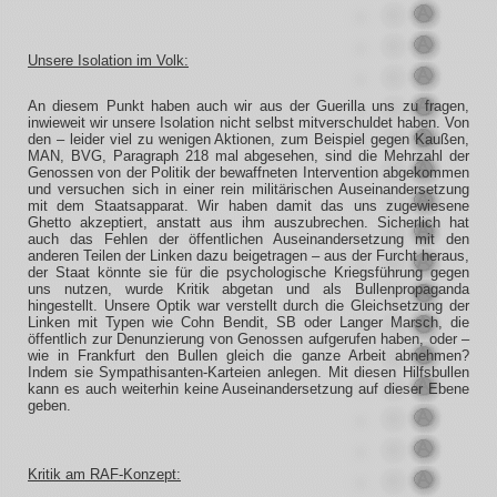
Unsere Isolation im Volk:
An diesem Punkt haben auch wir aus der Guerilla uns zu fragen,
inwieweit wir unsere Isolation nicht selbst mitverschuldet haben. Von
den – leider viel zu wenigen Aktionen, zum Beispiel gegen Kaußen,
MAN, BVG, Paragraph 218 mal abgesehen, sind die Mehrzahl der
Genossen von der Politik der bewaffneten Intervention abgekommen
und versuchen sich in einer rein militärischen Auseinandersetzung
mit dem Staatsapparat. Wir haben damit das uns zugewiesene
Ghetto akzeptiert, anstatt aus ihm auszubrechen. Sicherlich hat
auch das Fehlen der öffentlichen Auseinandersetzung mit den
anderen Teilen der Linken dazu beigetragen – aus der Furcht heraus,
der Staat könnte sie für die psychologische Kriegsführung gegen
uns nutzen, wurde Kritik abgetan und als Bullenpropaganda
hingestellt. Unsere Optik war verstellt durch die Gleichsetzung der
Linken mit Typen wie Cohn Bendit, SB oder Langer Marsch, die
öffentlich zur Denunzierung von Genossen aufgerufen haben, oder –
wie in Frankfurt den Bullen gleich die ganze Arbeit abnehmen?
Indem sie Sympathisanten-Karteien anlegen. Mit diesen Hilfsbullen
kann es auch weiterhin keine Auseinandersetzung auf dieser Ebene
geben.
Kritik am RAF-Konzept: