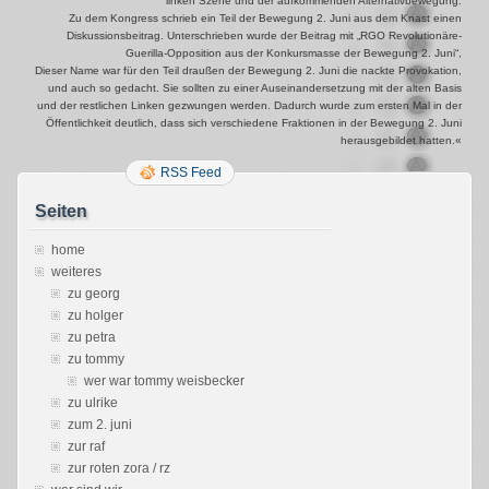
linken Szene und der aufkommenden Alternativbewegung.
Zu dem Kongress schrieb ein Teil der Bewegung 2. Juni aus dem Knast einen
Diskussionsbeitrag. Unterschrieben wurde der Beitrag mit „RGO Revolutionäre-
Guerilla-Opposition aus der Konkursmasse der Bewegung 2. Juni“,
Dieser Name war für den Teil draußen der Bewegung 2. Juni die nackte Provokation,
und auch so gedacht. Sie sollten zu einer Auseinandersetzung mit der alten Basis
und der restlichen Linken gezwungen werden. Dadurch wurde zum ersten Mal in der
Öffentlichkeit deutlich, dass sich verschiedene Fraktionen in der Bewegung 2. Juni
herausgebildet hatten.«
RSS Feed
Seiten
home
weiteres
zu georg
zu holger
zu petra
zu tommy
wer war tommy weisbecker
zu ulrike
zum 2. juni
zur raf
zur roten zora / rz