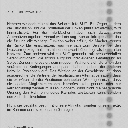
Z.B.: Das Info-BUG:
Nehmen wir doch einmal das Beispiel Info-BUG. Ein Organ, in dem
die Diskussion und die Positionen der Linken publiziert werden, wird
kriminalisiert. Für die Info-Macher haben sich daraus zwei
Alternativen ergeben: Einmal wird ein sog. Konspi-Info gemacht, das
die für uns alle wichtige Funktion weiter erfüllt, die Macher können
ihr Risiko klar einschätzen, was wie sich zum Beispiel bei den
Druckern gezeigt hat – nicht nennenswert höher liegt als beim alten
Konzept. Zum anderen wird ein BUG gemacht, mit presserechtlich
Verantwortlichem, die schon aufgrund ihrer eigenen Gefährdung an
Selbst-Zensur interessiert sein müssen. Während sich die einen den
veränderten Bedingungen angepasst haben, geben die anderen
freiwillig Positionen auf. Das Witzige an der Geschichte ist, dass
ausgerechnet die Vertreter der legalistischen Alternative sagen, dass
sie es wären, die die Positionen behaupten. Wir sagen nicht, dass
die legalen Möglichkeiten des Kampfes nicht genutzt oder nur
vernachlässigt werden müssen. Sondern: dass nicht die bestehende
Ordnung den Rahmen unseres Kampfes abstecken kann, sondern
das Ziel: die Revolution
Nicht die Legalität bestimmt unsere Aktivität, sondern unsere Taktik
im Rahmen der revolutionären Strategie.
Zur Gewaltfrage: