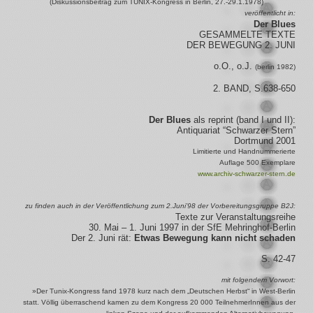
(Diskussionsbeitrag zum TUNIX-Kongress in Berlin, 27.-29.1.1978)
veröffentlicht in:
Der Blues
GESAMMELTE TEXTE
DER BEWEGUNG 2. JUNI
o.O., o.J.
(berlin 1982)
2. BAND, S.638-650
Der Blues
als reprint (band I und II):
Antiquariat “Schwarzer Stern”
Dortmund 2001
Limitierte und Handnummerierte
Auflage 500 Exemplare
www.archiv-schwarzer-stern.de
zu finden auch in der Veröffentlichung zum 2.Juni’98 der Vorbereitungsgruppe B2J:
Texte zur Veranstaltungsreihe
30. Mai – 1. Juni 1997 in der SfE Mehringhof-Berlin
Der 2. Juni rät:
Etwas Bewegung kann nicht schaden
S. 42-47
mit folgendem Vorwort:
»Der Tunix-Kongress fand 1978 kurz nach dem „Deutschen Herbst“ in West-Berlin
statt. Völlig überraschend kamen zu dem Kongress 20 000 TeilnehmerInnen aus der