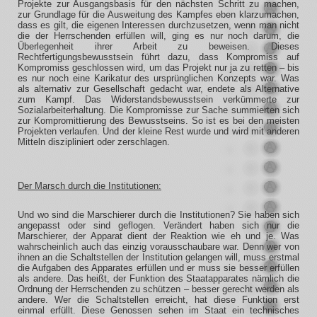
Projekte zur Ausgangsbasis für den nächsten Schritt zu machen,
zur Grundlage für die Ausweitung des Kampfes eben klarzumachen,
dass es gilt, die eigenen Interessen durchzusetzen, wenn man nicht
die der Herrschenden erfüllen will, ging es nur noch darum, die
Überlegenheit ihrer Arbeit zu beweisen. Dieses
Rechtfertigungsbewusstsein führt dazu, dass Kompromiss auf
Kompromiss geschlossen wird, um das Projekt nur ja zu retten – bis
es nur noch eine Karikatur des ursprünglichen Konzepts war. Was
als alternativ zur Gesellschaft gedacht war, endete als Alternative
zum Kampf. Das Widerstandsbewusstsein verkümmerte zur
Sozialarbeiterhaltung. Die Kompromisse zur Sache summierten sich
zur Kompromittierung des Bewusstseins. So ist es bei den meisten
Projekten verlaufen. Und der kleine Rest wurde und wird mit anderen
Mitteln diszipliniert oder zerschlagen.
Der Marsch durch die Institutionen:
Und wo sind die Marschierer durch die Institutionen? Sie haben sich
angepasst oder sind geflogen. Verändert haben sich nur die
Marschierer, der Apparat dient der Reaktion wie eh und je. Was
wahrscheinlich auch das einzig vorausschaubare war. Denn wer von
ihnen an die Schaltstellen der Institution gelangen will, muss erstmal
die Aufgaben des Apparates erfüllen und er muss sie besser erfüllen
als andere. Das heißt, der Funktion des Staatapparates nämlich die
Ordnung der Herrschenden zu schützen – besser gerecht werden als
andere. Wer die Schaltstellen erreicht, hat diese Funktion erst
einmal erfüllt. Diese Genossen sehen im Staat ein technisches