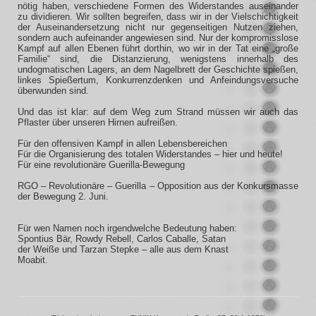
nötig haben, verschiedene Formen des Widerstandes auseinander
zu dividieren. Wir sollten begreifen, dass wir in der Vielschichtigkeit
der Auseinandersetzung nicht nur gegenseitigen Nutzen ziehen,
sondern auch aufeinander angewiesen sind. Nur der kompromisslose
Kampf auf allen Ebenen führt dorthin, wo wir in der Tat eine „große
Familie“ sind, die Distanzierung, wenigstens innerhalb des
undogmatischen Lagers, an dem Nagelbrett der Geschichte spießen,
linkes Spießertum, Konkurrenzdenken und Anfeindungsversuche
überwunden sind.
Und das ist klar: auf dem Weg zum Strand müssen wir auch das
Pflaster über unseren Hirnen aufreißen.
Für den offensiven Kampf in allen Lebensbereichen
Für die Organisierung des totalen Widerstandes – hier und heute!
Für eine revolutionäre Guerilla-Bewegung
RGO – Revolutionäre – Guerilla – Opposition aus der Konkursmasse
der Bewegung 2. Juni.
Für wen Namen noch irgendwelche Bedeutung haben:
Spontius Bär, Rowdy Rebell, Carlos Caballe, Satan
der Weiße und Tarzan Stepke – alle aus dem Knast
Moabit.