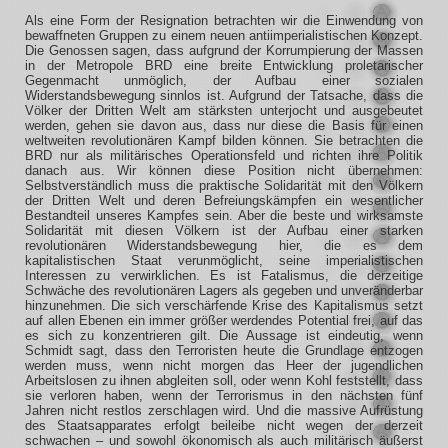
Als eine Form der Resignation betrachten wir die Einwendung von
bewaffneten Gruppen zu einem neuen antiimperialistischen Konzept.
Die Genossen sagen, dass aufgrund der Korrumpierung der Massen
in der Metropole BRD eine breite Entwicklung proletarischer
Gegenmacht unmöglich, der Aufbau einer sozialen
Widerstandsbewegung sinnlos ist. Aufgrund der Tatsache, dass die
Völker der Dritten Welt am stärksten unterjocht und ausgebeutet
werden, gehen sie davon aus, dass nur diese die Basis für einen
weltweiten revolutionären Kampf bilden können. Sie betrachten die
BRD nur als militärisches Operationsfeld und richten ihre Politik
danach aus. Wir können diese Position nicht übernehmen:
Selbstverständlich muss die praktische Solidarität mit den Völkern
der Dritten Welt und deren Befreiungskämpfen ein wesentlicher
Bestandteil unseres Kampfes sein. Aber die beste und wirksamste
Solidarität mit diesen Völkern ist der Aufbau einer starken
revolutionären Widerstandsbewegung hier, die es dem
kapitalistischen Staat verunmöglicht, seine imperialistischen
Interessen zu verwirklichen. Es ist Fatalismus, die derzeitige
Schwäche des revolutionären Lagers als gegeben und unveränderbar
hinzunehmen. Die sich verschärfende Krise des Kapitalismus setzt
auf allen Ebenen ein immer größer werdendes Potential frei, auf das
es sich zu konzentrieren gilt. Die Aussage ist eindeutig, wenn
Schmidt sagt, dass den Terroristen heute die Grundlage entzogen
werden muss, wenn nicht morgen das Heer der jugendlichen
Arbeitslosen zu ihnen abgleiten soll, oder wenn Kohl feststellt, dass
sie verloren haben, wenn der Terrorismus in den nächsten fünf
Jahren nicht restlos zerschlagen wird. Und die massive Aufrüstung
des Staatsapparates erfolgt beileibe nicht wegen der derzeit
schwachen – und sowohl ökonomisch als auch militärisch äußerst