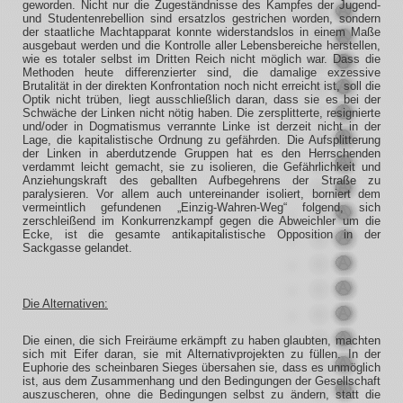
geworden. Nicht nur die Zugeständnisse des Kampfes der Jugend-
und Studentenrebellion sind ersatzlos gestrichen worden, sondern
der staatliche Machtapparat konnte widerstandslos in einem Maße
ausgebaut werden und die Kontrolle aller Lebensbereiche herstellen,
wie es totaler selbst im Dritten Reich nicht möglich war. Dass die
Methoden heute differenzierter sind, die damalige exzessive
Brutalität in der direkten Konfrontation noch nicht erreicht ist, soll die
Optik nicht trüben, liegt ausschließlich daran, dass sie es bei der
Schwäche der Linken nicht nötig haben. Die zersplitterte, resignierte
und/oder in Dogmatismus verrannte Linke ist derzeit nicht in der
Lage, die kapitalistische Ordnung zu gefährden. Die Aufsplitterung
der Linken in aberdutzende Gruppen hat es den Herrschenden
verdammt leicht gemacht, sie zu isolieren, die Gefährlichkeit und
Anziehungskraft des geballten Aufbegehrens der Straße zu
paralysieren. Vor allem auch untereinander isoliert, borniert dem
vermeintlich gefundenen „Einzig-Wahren-Weg“ folgend, sich
zerschleißend im Konkurrenzkampf gegen die Abweichler um die
Ecke, ist die gesamte antikapitalistische Opposition in der
Sackgasse gelandet.
Die Alternativen:
Die einen, die sich Freiräume erkämpft zu haben glaubten, machten
sich mit Eifer daran, sie mit Alternativprojekten zu füllen. In der
Euphorie des scheinbaren Sieges übersahen sie, dass es unmöglich
ist, aus dem Zusammenhang und den Bedingungen der Gesellschaft
auszuscheren, ohne die Bedingungen selbst zu ändern, statt die