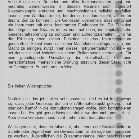
Vehikel das sich für jeden und alles funktionalisieren lässt, ein
neutrales Gemeinwesen, in dessen Rahmen sich ungestört
Klassenkämpfe entfalten und Machtpositionen beliebig ausfüllen
lassen, eine Wettlaufstrecke, bei der es nur darum geht, als erster
durchs Ziel zu kommen. Die Genossen übersehen, dass der Staat
ein Instrument mit ganz bestimmten Funktionen ist. Die Funktion
des bürgerlichen Staates ist es nun mal eben, die kapitalistische
Gesellschaftsordnung zu schützen und aufrechtzuerhalten. Und für
die Erfüllung eben dieser Funktion ist das Instrumentarium
geschaffen. Selbst wenn es bisher Machtlosen gelingen sollte, die
Macht zu erringen, nutzt ihnen dieses Instrumentarium nichts – es
sei denn sie sind lediglich an einem Rollentausch interessiert. Für
eine grundlegende Umwälzung der Gesellschaft, für eine
herrschaftslose, menschliche Ordnung nutzt uns dieser Staat nicht
im Geringsten. Er steht uns im Weg.
Die lieben Widersprüche:
Natürlich ist das jetzt alles sehr pauschal. Und es ist keineswegs
so, dass jeder Genosse, der um ein Alternativprojekt gekämpft hat
oder den Kampf in die Institutionen tragen wollte, sich korrumpieren
lassen hat. Es gibt genug Beispiele dafür, wo das nicht passiert ist.
Aber diese Genossen sind nicht mehr in den Institutionen.
Wir sagen nicht, dass es falsch ist, als Lehrer oder Sozialarbeiter in
Schule oder Jugendheim ein Bewusstsein für die eigenen Interessen
zu wecken, Jugendlichen die Zusammenhänge ihrer beschissenen