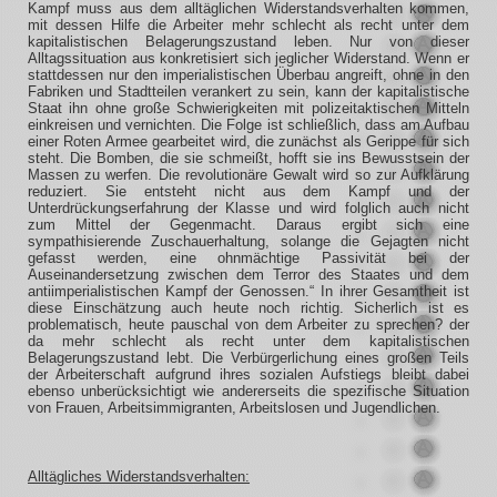
Kampf muss aus dem alltäglichen Widerstandsverhalten kommen,
mit dessen Hilfe die Arbeiter mehr schlecht als recht unter dem
kapitalistischen Belagerungszustand leben. Nur von dieser
Alltagssituation aus konkretisiert sich jeglicher Widerstand. Wenn er
stattdessen nur den imperialistischen Überbau angreift, ohne in den
Fabriken und Stadtteilen verankert zu sein, kann der kapitalistische
Staat ihn ohne große Schwierigkeiten mit polizeitaktischen Mitteln
einkreisen und vernichten. Die Folge ist schließlich, dass am Aufbau
einer Roten Armee gearbeitet wird, die zunächst als Gerippe für sich
steht. Die Bomben, die sie schmeißt, hofft sie ins Bewusstsein der
Massen zu werfen. Die revolutionäre Gewalt wird so zur Aufklärung
reduziert. Sie entsteht nicht aus dem Kampf und der
Unterdrückungserfahrung der Klasse und wird folglich auch nicht
zum Mittel der Gegenmacht. Daraus ergibt sich eine
sympathisierende Zuschauerhaltung, solange die Gejagten nicht
gefasst werden, eine ohnmächtige Passivität bei der
Auseinandersetzung zwischen dem Terror des Staates und dem
antiimperialistischen Kampf der Genossen.“ In ihrer Gesamtheit ist
diese Einschätzung auch heute noch richtig. Sicherlich ist es
problematisch, heute pauschal von dem Arbeiter zu sprechen? der
da mehr schlecht als recht unter dem kapitalistischen
Belagerungszustand lebt. Die Verbürgerlichung eines großen Teils
der Arbeiterschaft aufgrund ihres sozialen Aufstiegs bleibt dabei
ebenso unberücksichtigt wie andererseits die spezifische Situation
von Frauen, Arbeitsimmigranten, Arbeitslosen und Jugendlichen.
Alltägliches Widerstandsverhalten: